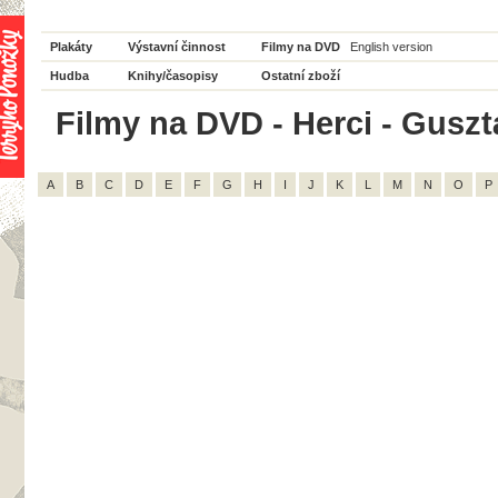
Plakáty
Výstavní činnost
Filmy na DVD
English version
Hudba
Knihy/časopisy
Ostatní zboží
Filmy na DVD - Herci - Gusztá
A
B
C
D
E
F
G
H
I
J
K
L
M
N
O
P