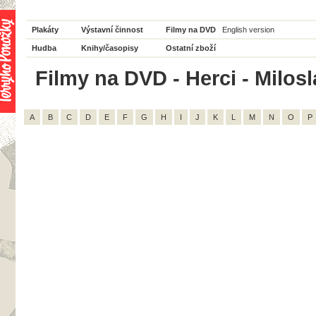
Plakáty
Výstavní činnost
Filmy na DVD
English version
Hudba
Knihy/časopisy
Ostatní zboží
Filmy na DVD - Herci - Milosl
A
B
C
D
E
F
G
H
I
J
K
L
M
N
O
P