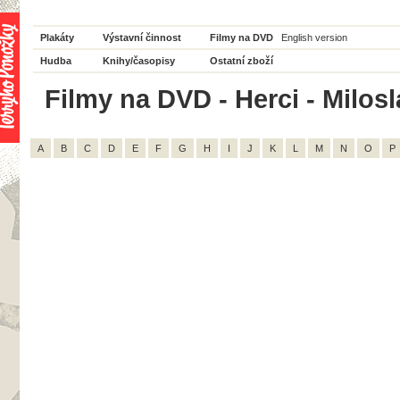
Plakáty
Výstavní činnost
Filmy na DVD
English version
Hudba
Knihy/časopisy
Ostatní zboží
Filmy na DVD - Herci - Milosl
A
B
C
D
E
F
G
H
I
J
K
L
M
N
O
P