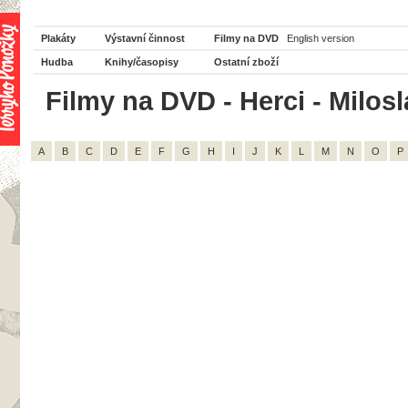
Plakáty
Výstavní činnost
Filmy na DVD
English version
Hudba
Knihy/časopisy
Ostatní zboží
Filmy na DVD - Herci - Milosl
A
B
C
D
E
F
G
H
I
J
K
L
M
N
O
P