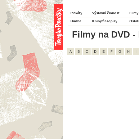
Plakáty
Výstavní činnost
Filmy
Hudba
Knihy/časopisy
Ostat
Filmy na DVD - H
A
B
C
D
E
F
G
H
I