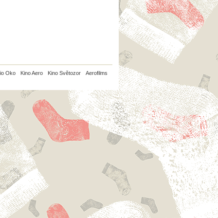
io Oko
Kino Aero
Kino Světozor
Aerofilms