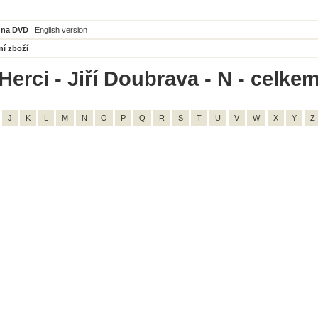
 na DVD
English version
ní zboží
erci - Jiří Doubrava - N - celkem
J
K
L
M
N
O
P
Q
R
S
T
U
V
W
X
Y
Z