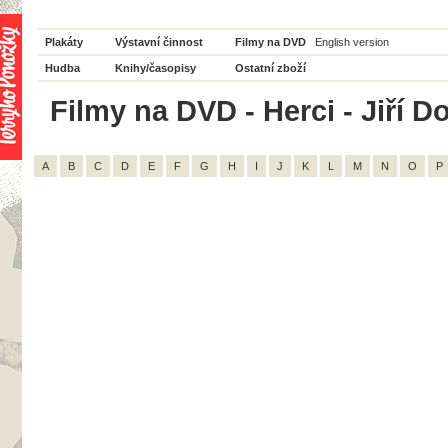
Plakáty
Výstavní činnost
Filmy na DVD
English version
Hudba
Knihy/časopisy
Ostatní zboží
Filmy na DVD - Herci - Jiří D
A
B
C
D
E
F
G
H
I
J
K
L
M
N
O
P