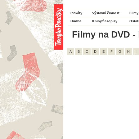
Plakáty
Výstavní činnost
Filmy
Hudba
Knihy/časopisy
Ostat
Filmy na DVD - 
A
B
C
D
E
F
G
H
I