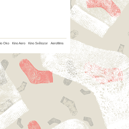
io Oko
Kino Aero
Kino Světozor
Aerofilms