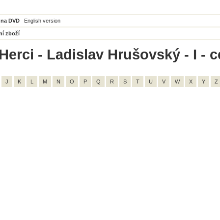
 na DVD
English version
ní zboží
Herci - Ladislav Hrušovský - I - 
J
K
L
M
N
O
P
Q
R
S
T
U
V
W
X
Y
Z