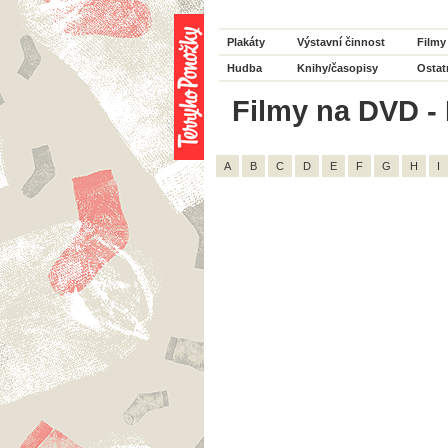
Plakáty
Výstavní činnost
Filmy
Hudba
Knihy/časopisy
Ostat
Filmy na DVD - H
A
B
C
D
E
F
G
H
I