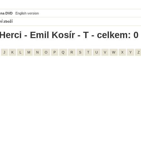
 na DVD
English version
ní zboží
erci - Emil Kosír - T - celkem: 0
J
K
L
M
N
O
P
Q
R
S
T
U
V
W
X
Y
Z