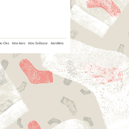
io Oko
Kino Aero
Kino Světozor
Aerofilms