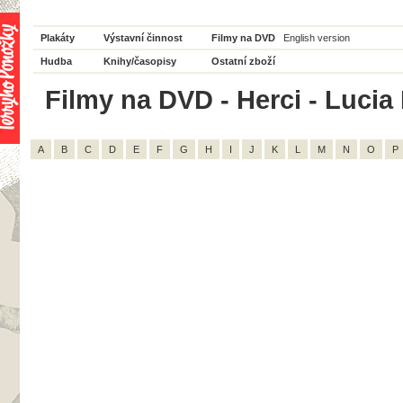
Plakáty
Výstavní činnost
Filmy na DVD
English version
Hudba
Knihy/časopisy
Ostatní zboží
Filmy na DVD - Herci - Lucia 
A
B
C
D
E
F
G
H
I
J
K
L
M
N
O
P