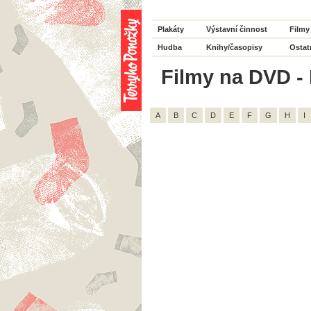
Plakáty
Výstavní činnost
Filmy
Hudba
Knihy/časopisy
Ostat
Filmy na DVD - 
A
B
C
D
E
F
G
H
I