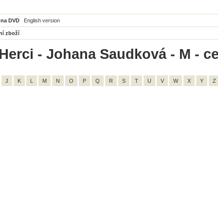
 na DVD
English version
ní zboží
Herci - Johana Saudková - M - c
J
K
L
M
N
O
P
Q
R
S
T
U
V
W
X
Y
Z