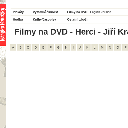
Plakáty
Výstavní činnost
Filmy na DVD
English version
Hudba
Knihy/časopisy
Ostatní zboží
Filmy na DVD - Herci - Jiří Kr
A
B
C
D
E
F
G
H
I
J
K
L
M
N
O
P