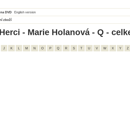
 na DVD
English version
ní zboží
Herci - Marie Holanová - Q - celk
J
K
L
M
N
O
P
Q
R
S
T
U
V
W
X
Y
Z