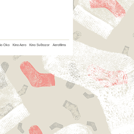
io Oko
Kino Aero
Kino Světozor
Aerofilms