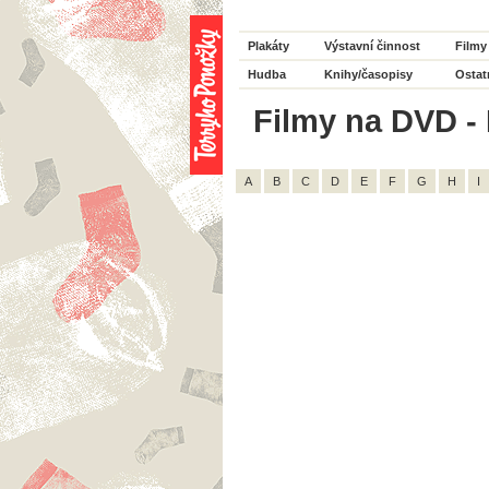
Plakáty
Výstavní činnost
Filmy
Hudba
Knihy/časopisy
Ostat
Filmy na DVD - 
A
B
C
D
E
F
G
H
I