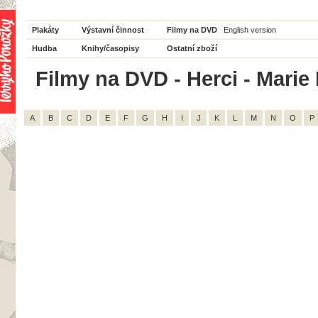
Plakáty
Výstavní činnost
Filmy na DVD
English version
Hudba
Knihy/časopisy
Ostatní zboží
Filmy na DVD - Herci - Marie
A
B
C
D
E
F
G
H
I
J
K
L
M
N
O
P