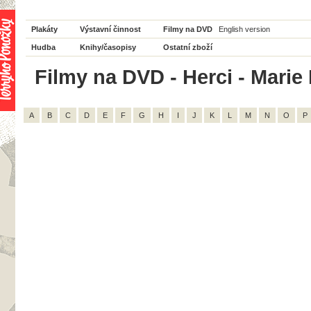
Plakáty
Výstavní činnost
Filmy na DVD
English version
Hudba
Knihy/časopisy
Ostatní zboží
Filmy na DVD - Herci - Marie 
A
B
C
D
E
F
G
H
I
J
K
L
M
N
O
P