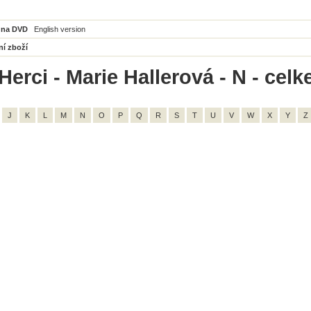
 na DVD
English version
ní zboží
erci - Marie Hallerová - N - celk
J
K
L
M
N
O
P
Q
R
S
T
U
V
W
X
Y
Z