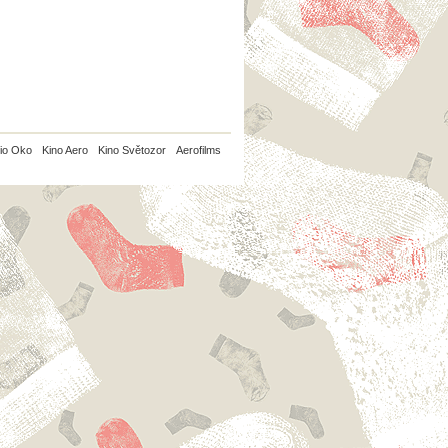
io Oko
Kino Aero
Kino Světozor
Aerofilms