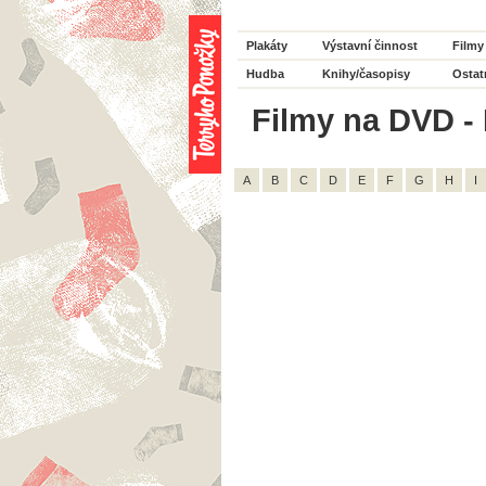
Plakáty
Výstavní činnost
Filmy
Hudba
Knihy/časopisy
Ostat
Filmy na DVD - H
A
B
C
D
E
F
G
H
I