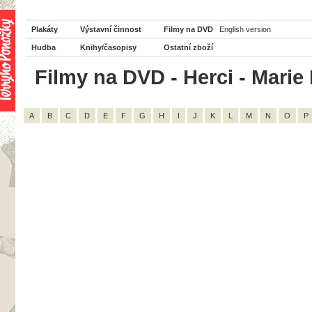
Plakáty
Výstavní činnost
Filmy na DVD
English version
Hudba
Knihy/časopisy
Ostatní zboží
Filmy na DVD - Herci - Marie 
A
B
C
D
E
F
G
H
I
J
K
L
M
N
O
P