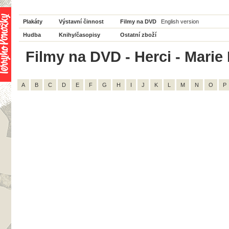
Plakáty
Výstavní činnost
Filmy na DVD
English version
Hudba
Knihy/časopisy
Ostatní zboží
Filmy na DVD - Herci - Marie 
A
B
C
D
E
F
G
H
I
J
K
L
M
N
O
P