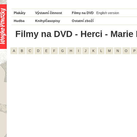
Plakáty
Výstavní činnost
Filmy na DVD
English version
Hudba
Knihy/časopisy
Ostatní zboží
Filmy na DVD - Herci - Marie 
A
B
C
D
E
F
G
H
I
J
K
L
M
N
O
P