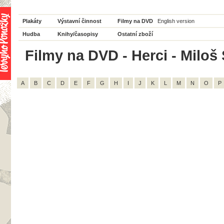
Plakáty
Výstavní činnost
Filmy na DVD
English version
Hudba
Knihy/časopisy
Ostatní zboží
Filmy na DVD - Herci - Miloš
A
B
C
D
E
F
G
H
I
J
K
L
M
N
O
P