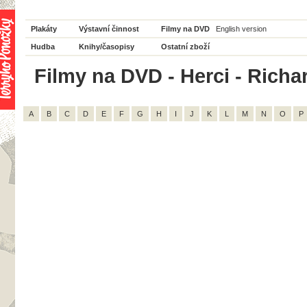
Plakáty
Výstavní činnost
Filmy na DVD
English version
Hudba
Knihy/časopisy
Ostatní zboží
Filmy na DVD - Herci - Richar
A
B
C
D
E
F
G
H
I
J
K
L
M
N
O
P