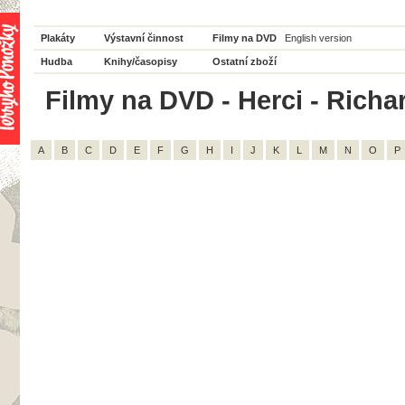
Plakáty
Výstavní činnost
Filmy na DVD
English version
Hudba
Knihy/časopisy
Ostatní zboží
Filmy na DVD - Herci - Richar
A
B
C
D
E
F
G
H
I
J
K
L
M
N
O
P