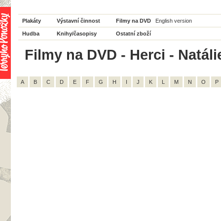
Plakáty
Výstavní činnost
Filmy na DVD
English version
Hudba
Knihy/časopisy
Ostatní zboží
Filmy na DVD - Herci - Natáli
A
B
C
D
E
F
G
H
I
J
K
L
M
N
O
P