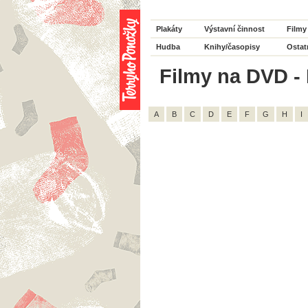
Plakáty
Výstavní činnost
Filmy
Hudba
Knihy/časopisy
Ostat
Filmy na DVD - 
A
B
C
D
E
F
G
H
I