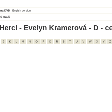
 na DVD
English version
ní zboží
Herci - Evelyn Kramerová - D - c
J
K
L
M
N
O
P
Q
R
S
T
U
V
W
X
Y
Z