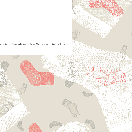
io Oko
Kino Aero
Kino Světozor
Aerofilms