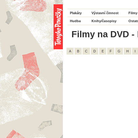
Plakáty
Výstavní činnost
Filmy
Hudba
Knihy/časopisy
Ostat
Filmy na DVD - 
A
B
C
D
E
F
G
H
I