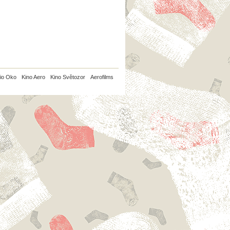
io Oko
Kino Aero
Kino Světozor
Aerofilms