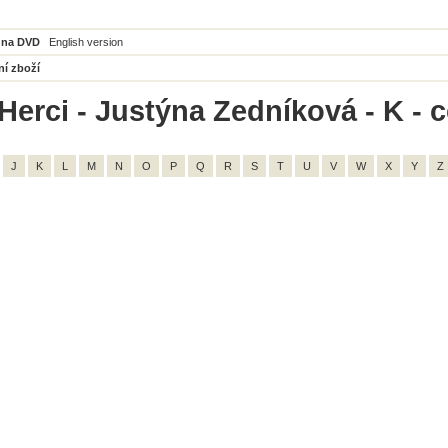
 na DVD
English version
ní zboží
Herci - Justýna Zedníková - K - 
J
K
L
M
N
O
P
Q
R
S
T
U
V
W
X
Y
Z