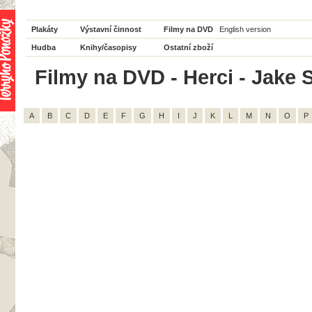
Plakáty
Výstavní činnost
Filmy na DVD
English version
Hudba
Knihy/časopisy
Ostatní zboží
Filmy na DVD - Herci - Jake S
A
B
C
D
E
F
G
H
I
J
K
L
M
N
O
P