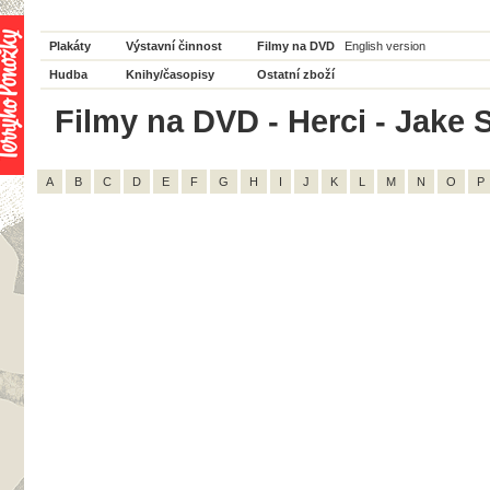
Plakáty
Výstavní činnost
Filmy na DVD
English version
Hudba
Knihy/časopisy
Ostatní zboží
Filmy na DVD - Herci - Jake 
A
B
C
D
E
F
G
H
I
J
K
L
M
N
O
P