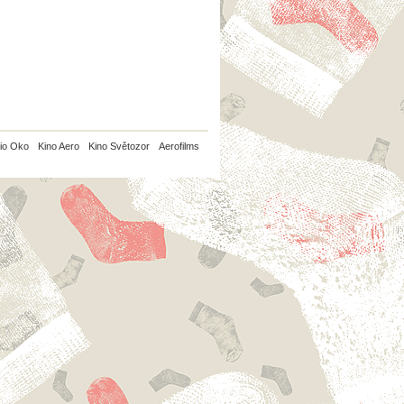
io Oko
Kino Aero
Kino Světozor
Aerofilms