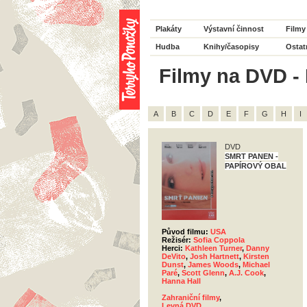
Plakáty
Výstavní činnost
Filmy
Hudba
Knihy/časopisy
Ostat
Filmy na DVD - 
A
B
C
D
E
F
G
H
I
DVD
SMRT PANEN -
PAPÍROVÝ OBAL
Původ filmu:
USA
Režisér:
Sofia Coppola
Herci:
Kathleen Turner
,
Danny
DeVito
,
Josh Hartnett
,
Kirsten
Dunst
,
James Woods
,
Michael
Paré
,
Scott Glenn
,
A.J. Cook
,
Hanna Hall
Zahraniční filmy
,
Levná DVD
,