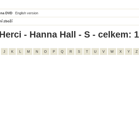
 na DVD
English version
ní zboží
Herci - Hanna Hall - S - celkem: 1
J
K
L
M
N
O
P
Q
R
S
T
U
V
W
X
Y
Z