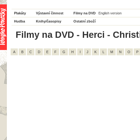
Plakáty
Výstavní činnost
Filmy na DVD
English version
Hudba
Knihy/časopisy
Ostatní zboží
Filmy na DVD - Herci - Christ
A
B
C
D
E
F
G
H
I
J
K
L
M
N
O
P