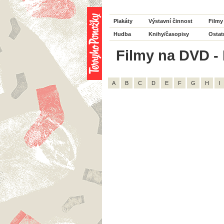
Plakáty
Výstavní činnost
Filmy
Hudba
Knihy/časopisy
Ostat
Filmy na DVD - 
A
B
C
D
E
F
G
H
I