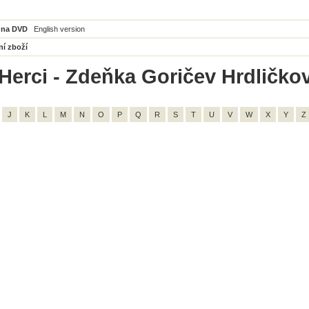
 na DVD
English version
ní zboží
Herci - Zdeňka Goričev Hrdličkov
J
K
L
M
N
O
P
Q
R
S
T
U
V
W
X
Y
Z