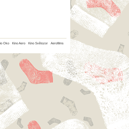
io Oko
Kino Aero
Kino Světozor
Aerofilms