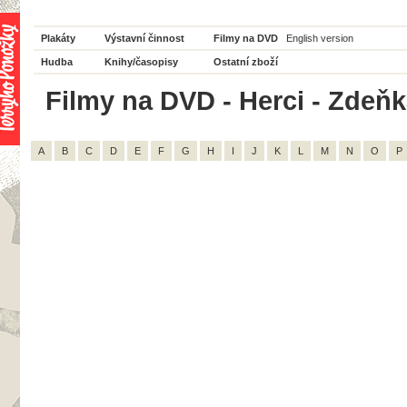
Plakáty
Výstavní činnost
Filmy na DVD
English version
Hudba
Knihy/časopisy
Ostatní zboží
Filmy na DVD - Herci - Zdeňk
A
B
C
D
E
F
G
H
I
J
K
L
M
N
O
P