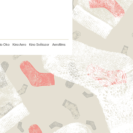
io Oko
Kino Aero
Kino Světozor
Aerofilms