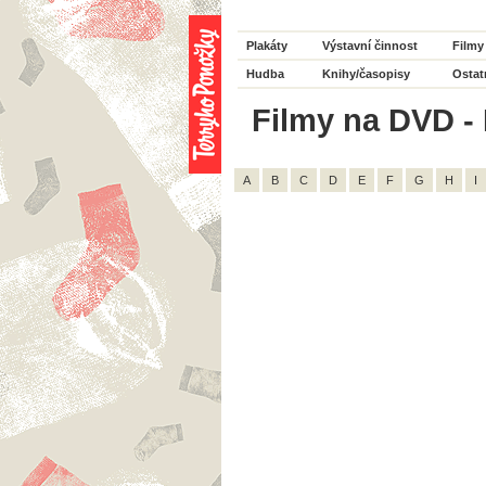
Plakáty
Výstavní činnost
Filmy
Hudba
Knihy/časopisy
Ostat
Filmy na DVD - 
A
B
C
D
E
F
G
H
I