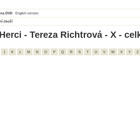
 na DVD
English version
ní zboží
Herci - Tereza Richtrová - X - ce
J
K
L
M
N
O
P
Q
R
S
T
U
V
W
X
Y
Z