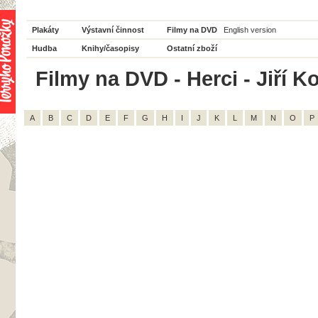
Plakáty
Výstavní činnost
Filmy na DVD
English version
Hudba
Knihy/časopisy
Ostatní zboží
Filmy na DVD - Herci - Jiří Ko
A
B
C
D
E
F
G
H
I
J
K
L
M
N
O
P