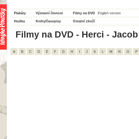
Plakáty
Výstavní činnost
Filmy na DVD
English version
Hudba
Knihy/časopisy
Ostatní zboží
Filmy na DVD - Herci - Jacob 
A
B
C
D
E
F
G
H
I
J
K
L
M
N
O
P