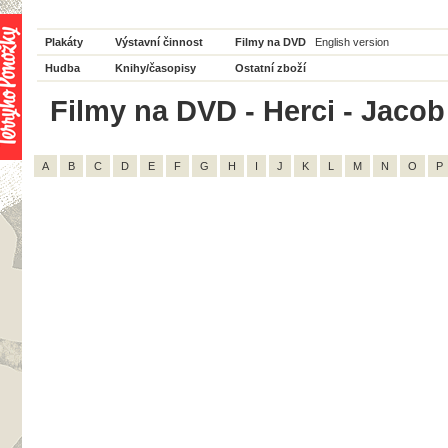
Plakáty
Výstavní činnost
Filmy na DVD
English version
Hudba
Knihy/časopisy
Ostatní zboží
Filmy na DVD - Herci - Jacob 
A
B
C
D
E
F
G
H
I
J
K
L
M
N
O
P