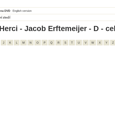
 na DVD
English version
ní zboží
Herci - Jacob Erftemeijer - D - c
J
K
L
M
N
O
P
Q
R
S
T
U
V
W
X
Y
Z