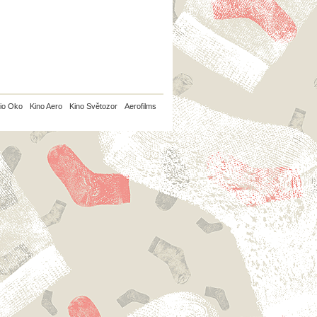
io Oko
Kino Aero
Kino Světozor
Aerofilms