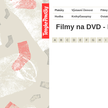
Plakáty
Výstavní činnost
Filmy
Hudba
Knihy/časopisy
Ostat
Filmy na DVD - 
A
B
C
D
E
F
G
H
I