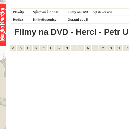
Plakáty
Výstavní činnost
Filmy na DVD
English version
Hudba
Knihy/časopisy
Ostatní zboží
Filmy na DVD - Herci - Petr U
A
B
C
D
E
F
G
H
I
J
K
L
M
N
O
P