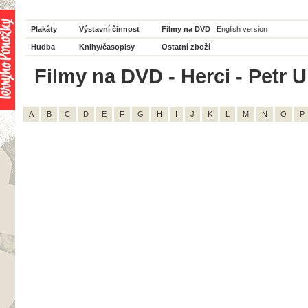
Plakáty
Výstavní činnost
Filmy na DVD
English version
Hudba
Knihy/časopisy
Ostatní zboží
Filmy na DVD - Herci - Petr Uh
A
B
C
D
E
F
G
H
I
J
K
L
M
N
O
P