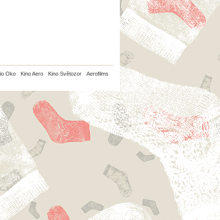
io Oko
Kino Aero
Kino Světozor
Aerofilms