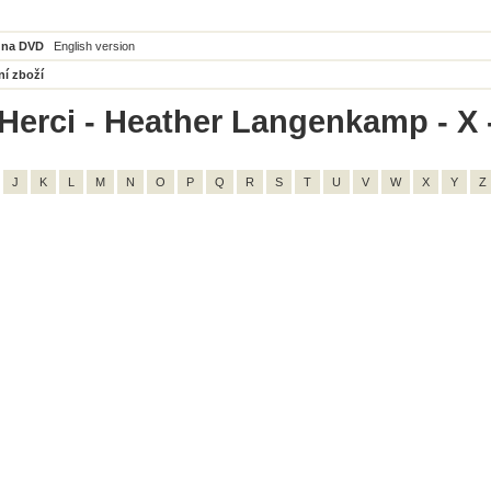
 na DVD
English version
ní zboží
Herci - Heather Langenkamp - X 
J
K
L
M
N
O
P
Q
R
S
T
U
V
W
X
Y
Z