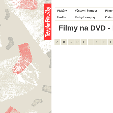
Plakáty
Výstavní činnost
Filmy
Hudba
Knihy/časopisy
Ostat
Filmy na DVD - 
A
B
C
D
E
F
G
H
I