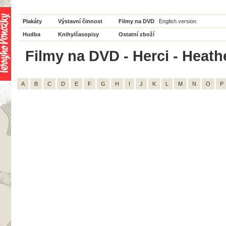
Plakáty
Výstavní činnost
Filmy na DVD
English version
Hudba
Knihy/časopisy
Ostatní zboží
Filmy na DVD - Herci - Heath
A
B
C
D
E
F
G
H
I
J
K
L
M
N
O
P