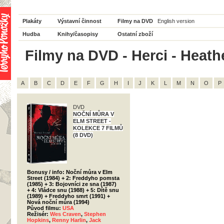
Plakáty
Výstavní činnost
Filmy na DVD
English version
Hudba
Knihy/časopisy
Ostatní zboží
Filmy na DVD - Herci - Heat
A
B
C
D
E
F
G
H
I
J
K
L
M
N
O
P
DVD
NOČNÍ MŮRA V
ELM STREET -
KOLEKCE 7 FILMŮ
(8 DVD)
Bonusy / info: Noční můra v Elm
Street (1984) + 2: Freddyho pomsta
(1985) + 3: Bojovníci ze sna (1987)
+ 4: Vládce snu (1988) + 5: Dítě snu
(1989) + Freddyho smrt (1991) +
Nová noční můra (1994)
Původ filmu:
USA
Režisér:
Wes Craven
,
Stephen
Hopkins
,
Renny Harlin
,
Jack