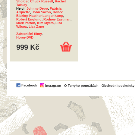
Sholder
,
Chuck Russell
,
Rachel
Talalay
Herci:
Johnny Depp
,
Patricia
Arquette
,
John Saxon
,
Ronee
Blakley
,
Heather Langenkamp
,
Robert Englund
,
Rodney Eastman
,
Mark Patton
,
Kim Myers
,
Lisa
Wilcox
,
Lisa Zane
Zahraniční filmy
,
Horor-DVD
999 Kč
PayPal
Facebook
Instagram
O Terryho ponožkách
Obchodní podmínky