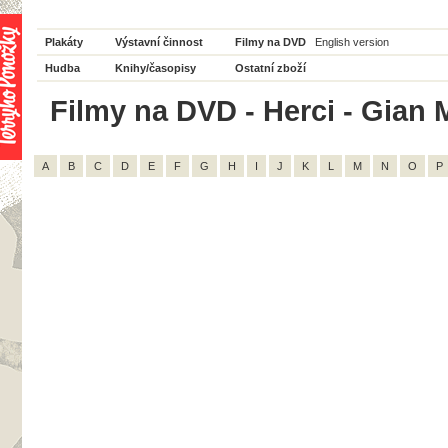
Plakáty
Výstavní činnost
Filmy na DVD
English version
Hudba
Knihy/časopisy
Ostatní zboží
Filmy na DVD - Herci - Gian M
A
B
C
D
E
F
G
H
I
J
K
L
M
N
O
P