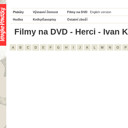
Plakáty
Výstavní činnost
Filmy na DVD
English version
Hudba
Knihy/časopisy
Ostatní zboží
Filmy na DVD - Herci - Ivan K
A
B
C
D
E
F
G
H
I
J
K
L
M
N
O
P