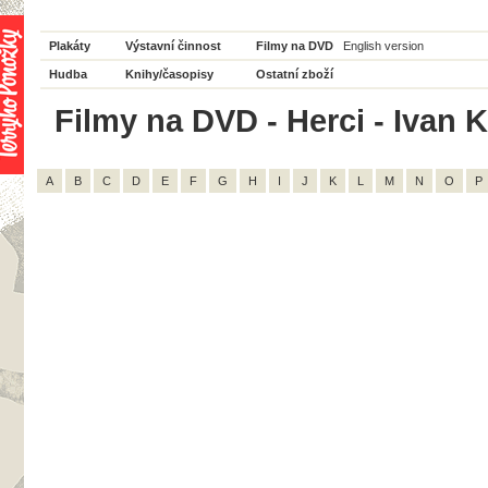
Plakáty
Výstavní činnost
Filmy na DVD
English version
Hudba
Knihy/časopisy
Ostatní zboží
Filmy na DVD - Herci - Ivan K
A
B
C
D
E
F
G
H
I
J
K
L
M
N
O
P