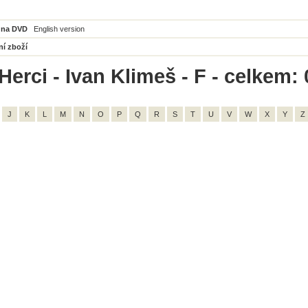
 na DVD
English version
ní zboží
erci - Ivan Klimeš - F - celkem: 
J
K
L
M
N
O
P
Q
R
S
T
U
V
W
X
Y
Z