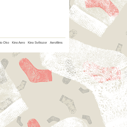
io Oko
Kino Aero
Kino Světozor
Aerofilms