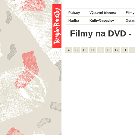
Plakáty
Výstavní činnost
Filmy
Hudba
Knihy/časopisy
Ostat
Filmy na DVD - H
A
B
C
D
E
F
G
H
I