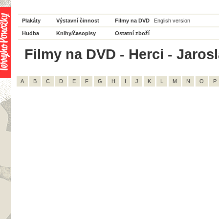
Plakáty
Výstavní činnost
Filmy na DVD
English version
Hudba
Knihy/časopisy
Ostatní zboží
Filmy na DVD - Herci - Jarosl
A
B
C
D
E
F
G
H
I
J
K
L
M
N
O
P