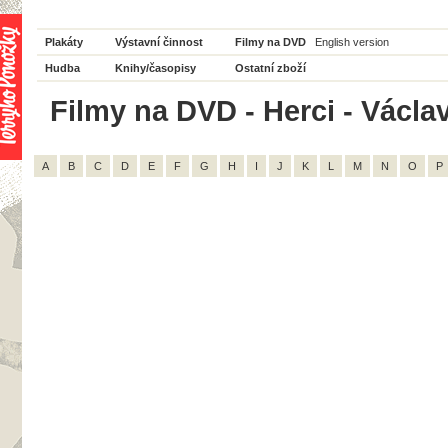
Plakáty
Výstavní činnost
Filmy na DVD
English version
Hudba
Knihy/časopisy
Ostatní zboží
Filmy na DVD - Herci - Václav
A
B
C
D
E
F
G
H
I
J
K
L
M
N
O
P