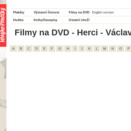
Plakáty
Výstavní činnost
Filmy na DVD
English version
Hudba
Knihy/časopisy
Ostatní zboží
Filmy na DVD - Herci - Václav
A
B
C
D
E
F
G
H
I
J
K
L
M
N
O
P