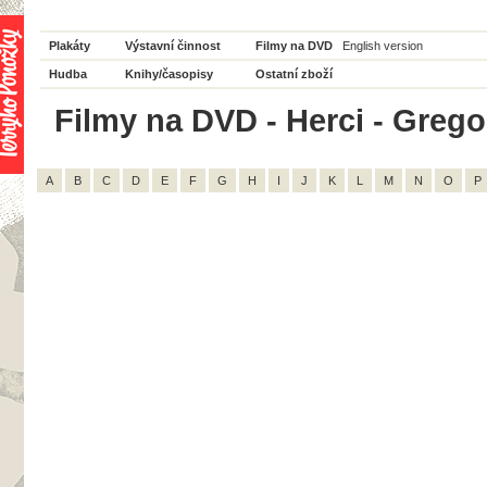
Plakáty
Výstavní činnost
Filmy na DVD
English version
Hudba
Knihy/časopisy
Ostatní zboží
Filmy na DVD - Herci - Grego
A
B
C
D
E
F
G
H
I
J
K
L
M
N
O
P