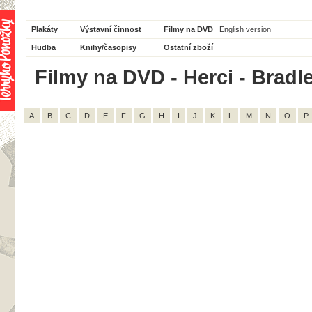
Plakáty
Výstavní činnost
Filmy na DVD
English version
Hudba
Knihy/časopisy
Ostatní zboží
Filmy na DVD - Herci - Bradl
A
B
C
D
E
F
G
H
I
J
K
L
M
N
O
P