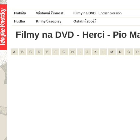
Plakáty
Výstavní činnost
Filmy na DVD
English version
Hudba
Knihy/časopisy
Ostatní zboží
Filmy na DVD - Herci - Pio Ma
A
B
C
D
E
F
G
H
I
J
K
L
M
N
O
P